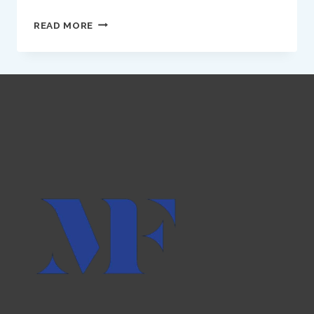
WIM
READ MORE
HOF:
LA
FORZA
DEL
FREDDO
E
LA
RINASCITA
INTERIORE