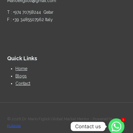
Marioefiglioli@gmail.com
T : +974 70758244 Qatar
F : +39 3485507962 Italy
Quick Links
Home
Blogs
Contact
© 2026 Dr. Mario Figlioli Global Market Mentor - Powered by:
1
Contact us
Kulassa