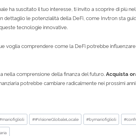
 ha suscitato il tuo interesse, ti invito a scoprire di più ne
 in dettaglio le potenzialità della DeFi, come Invtron sta gu
 queste tecnologie innovative.
nque voglia comprendere come la DeFi potrebbe influenzare i
a nella comprensione della finanza del futuro.
Acquista or
inanziaria potrebbe cambiare radicalmente nei prossimi anni
#mariofiglioli
#
#VisioneGlobaleLocale
#
bymariofiglioli
#
conf
aria