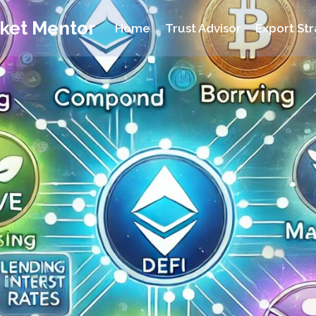
rket Mentor
Home
Trust Advisor
Export Str