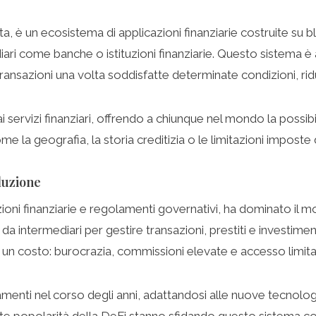
, è un ecosistema di applicazioni finanziarie costruite su bl
ari come banche o istituzioni finanziarie. Questo sistema è a
sazioni una volta soddisfatte determinate condizioni, riduce
rvizi finanziari, offrendo a chiunque nel mondo la possibili
me la geografia, la storia creditizia o le limitazioni imposte 
luzione
uzioni finanziarie e regolamenti governativi, ha dominato il 
ntermediari per gestire transazioni, prestiti e investimenti. 
 a un costo: burocrazia, commissioni elevate e accesso limi
enti nel corso degli anni, adattandosi alle nuove tecnologie
nte popolarità della DeFi stanno sfidando questo sistema c