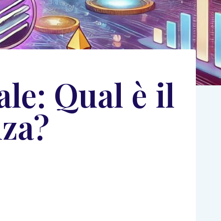
le: Qual è il
nza?