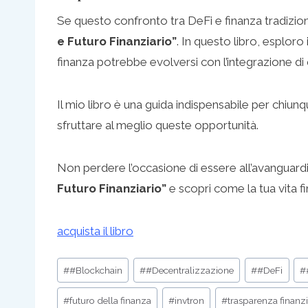
Se questo confronto tra DeFi e finanza tradizionale
e Futuro Finanziario”
. In questo libro, esploro
finanza potrebbe evolversi con l’integrazione di
Il mio libro è una guida indispensabile per chiu
sfruttare al meglio queste opportunità.
Non perdere l’occasione di essere all’avanguardi
Futuro Finanziario”
e scopri come la tua vita f
acquista il libro
Post
#
#Blockchain
#
#Decentralizzazione
#
#DeFi
#
Tags:
#
futuro della finanza
#
invtron
#
trasparenza finanzi