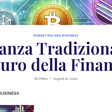
MARKETING AND BUSINESS
anza Tradiziona
uro della Fina
By
Mario
August 22, 2024
BUSINESS