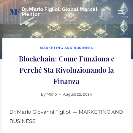
Skip
Dr. Mario Figlioli Global Market
to
Mentor
content
MARKETING AND BUSINESS
Blockchain: Come Funziona e
Perché Sta Rivoluzionando la
Finanza
By
Mario
August 22, 2024
Dr. Mario Giovanni Figlioli — MARKETING AND
BUSINESS