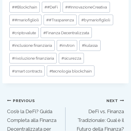
Post
#
#Blockchain
#
#DeFi
#
#InnovazioneCreativa
Tags:
#
#mariofiglioli
#
#Trasparenza
#
bymariofiglioli
#
criptovalute
#
Finanza Decentralizzata
#
inclusione finanziaria
#
invtron
#
kulassa
#
rivoluzione finanziaria
#
sicurezza
#
smart contracts
#
tecnologia blockchain
Post
PREVIOUS
NEXT
navigation
Cos’è la DeFi? Guida
DeFi vs. Finanza
Completa alla Finanza
Tradizionale: Qual è il
Decentralizzata per
Futuro della Finanza?